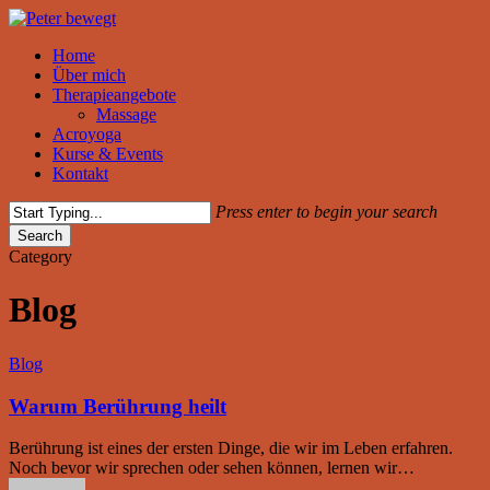
Skip
to
Menu
Home
main
Über mich
content
Therapieangebote
Massage
Acroyoga
Kurse & Events
Kontakt
Press enter to begin your search
Search
Close
Category
Search
Blog
Warum
Blog
Berührung
heilt
Warum Berührung heilt
Berührung ist eines der ersten Dinge, die wir im Leben erfahren.
Noch bevor wir sprechen oder sehen können, lernen wir…