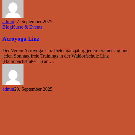
admin
27. September 2025
Acroyoga
Blog
Kurse & Events
Linz
Acroyoga Linz
Der Verein Acroyoga Linz bietet ganzjährig jeden Donnerstag und
jeden Sonntag freie Trainings in der Waldorfschule Linz
(Baumbachstraße 11) an.…
admin
20. September 2025